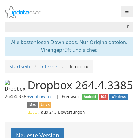
☰
Alle kostenlosen Downloads. Nur Originaldateien.
Virengeprüft und sicher.
Startseite
Internet
Dropbox
Dropbox 264.4.3385
Evenflow Inc.
❘
Freeware
Android
iOS
Windows
Mac
Linux
aus
213
Bewertungen
Neueste Version