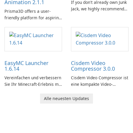
Animation 2.1.1
If you don't already own Junk
Jack, we highly recommend
Prisma3D offers a user-
purchasing it before
friendly platform for aspiring
considering Junk Jack Retro.
3D creators to bring their
This game is where it all
imagination to life. With a
began! Junk Jack Retro,
wide range of tools and
formerly known as Junk Jack,
features, this app allows
now offers widescreen
users to easily design 3D
support.
models and generate
EasyMC Launcher
Cisdem Video
captivating animated scenes.
1.6.14
Compressor 3.0.0
Vereinfachen und verbessern
Cisdem Video Compressor ist
Sie Ihr Minecraft-Erlebnis mit
eine kompakte Video-
EasyMC Launcher!
Komprimierungssoftware für
Mac. Nutzer können
Alle neuesten Updates
Mediendateien
komprimieren, indem
Prozentsatz, Dateigröße und
Parameter einrichten.