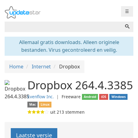
☰
Allemaal gratis downloads. Alleen originele
bestanden. Virus gecontroleerd en veilig.
Home
Internet
Dropbox
Dropbox 264.4.3385
Evenflow Inc.
❘
Freeware
Android
iOS
Windows
Mac
Linux
uit
213
stemmen
Laatste versie