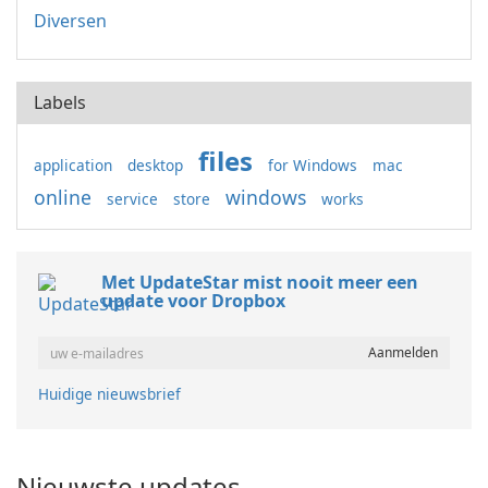
Diversen
Labels
files
application
desktop
for Windows
mac
online
windows
service
store
works
Met UpdateStar mist nooit meer een
update voor Dropbox
Huidige nieuwsbrief
Nieuwste updates