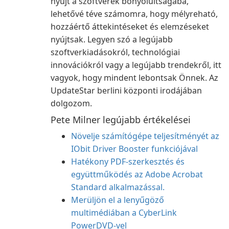
nyújt a szoftverek bonyolultságába,
lehetővé téve számomra, hogy mélyreható,
hozzáértő áttekintéseket és elemzéseket
nyújtsak. Legyen szó a legújabb
szoftverkiadásokról, technológiai
innovációkról vagy a legújabb trendekről, itt
vagyok, hogy mindent lebontsak Önnek. Az
UpdateStar berlini központi irodájában
dolgozom.
Pete Milner legújabb értékelései
Növelje számítógépe teljesítményét az
IObit Driver Booster funkciójával
Hatékony PDF-szerkesztés és
együttműködés az Adobe Acrobat
Standard alkalmazással.
Merüljön el a lenyűgöző
multimédiában a CyberLink
PowerDVD-vel