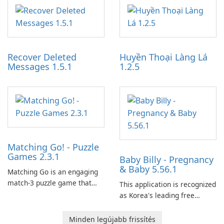
application designed to
work through built-in brand
optimize the gaming
partnerships and integrated
experience for Grand Theft
tools for content distribution
Auto IV.
and audience engagement.
Recover Deleted
Huyền Thoại Làng Lá
Messages 1.5.1
1.2.5
Matching Go! - Puzzle
Games 2.3.1
Baby Billy - Pregnancy
& Baby 5.56.1
Matching Go is an engaging
match-3 puzzle game that
This application is recognized
invites players to join Chloe
as Korea's leading free
and her charming corgi,
platform for pregnancy and
Ollie, on an adventurous
baby tracking, offering
Minden legújabb frissítés