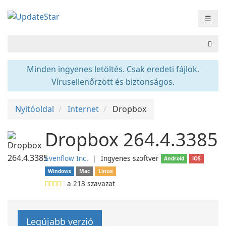
☰
Minden ingyenes letöltés. Csak eredeti fájlok.
Vírusellenőrzött és biztonságos.
Nyitóoldal
Internet
Dropbox
Dropbox 264.4.3385
Evenflow Inc.
❘
Ingyenes szoftver
Android
iOS
Windows
Mac
Linux
a
213
szavazat
Legújabb verzió