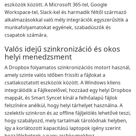
eszközök között. A Microsoft 365-tel, Google
Workspace-tel, Slack-kel és harmadik féltől származó
alkalmazásokkal való mély integrációk egyszerűsítik a
munkafolyamatokat egyének, szabadúszók és
csapatok számára.
Valós idejű szinkronizáció és okos
helyi menedzsment
A Dropbox folyamatos szinkronizációs motort használ,
amely szinte valós időben frissíti a fájlokat a
csatlakoztatott eszközök között. A Windows kliens
integrálódik a Fájlkezelővel, hozzáad egy helyi Dropbox
mappát, és Smart Syncet kínál a felhőalapú fájlok
felszínére anélkül, hogy helyi tárhelyet használna. A
szelektív szinkron és az offline fájljelölés lehetővé teszi,
hogy szabályozd, mely tartalmak tárolódnak helyben,
így a korlátozott kapacitású laptopok igény szerint
hozzáférhetnek a nagy archívumokhoz.