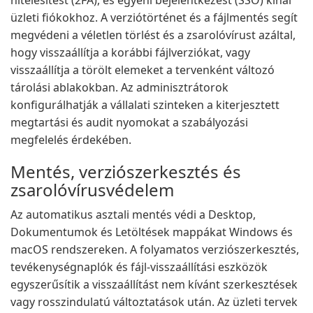
hitelesítést (2FA), és egyéni bejelentkezést (SSO) kínál
üzleti fiókokhoz. A verziótörténet és a fájlmentés segít
megvédeni a véletlen törlést és a zsarolóvírust azáltal,
hogy visszaállítja a korábbi fájlverziókat, vagy
visszaállítja a törölt elemeket a tervenként változó
tárolási ablakokban. Az adminisztrátorok
konfigurálhatják a vállalati szinteken a kiterjesztett
megtartási és audit nyomokat a szabályozási
megfelelés érdekében.
Mentés, verziószerkesztés és
zsarolóvírusvédelem
Az automatikus asztali mentés védi a Desktop,
Dokumentumok és Letöltések mappákat Windows és
macOS rendszereken. A folyamatos verziószerkesztés,
tevékenységnaplók és fájl-visszaállítási eszközök
egyszerűsítik a visszaállítást nem kívánt szerkesztések
vagy rosszindulatú változtatások után. Az üzleti tervek