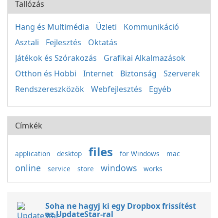
Tallózás
Hang és Multimédia
Üzleti
Kommunikáció
Asztali
Fejlesztés
Oktatás
Játékok és Szórakozás
Grafikai Alkalmazások
Otthon és Hobbi
Internet
Biztonság
Szerverek
Rendszereszközök
Webfejlesztés
Egyéb
Címkék
files
application
desktop
for Windows
mac
online
windows
service
store
works
Soha ne hagyj ki egy Dropbox frissítést
az UpdateStar-ral