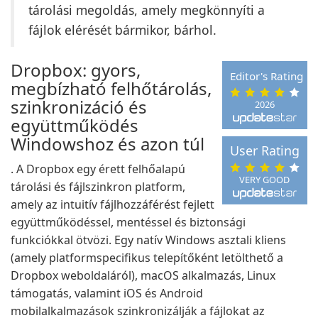
tárolási megoldás, amely megkönnyíti a
fájlok elérését bármikor, bárhol.
Dropbox: gyors,
Editor's Rating
megbízható felhőtárolás,
szinkronizáció és
2026
együttműködés
Windowshoz és azon túl
User Rating
. A Dropbox egy érett felhőalapú
VERY GOOD
tárolási és fájlszinkron platform,
amely az intuitív fájlhozzáférést fejlett
együttműködéssel, mentéssel és biztonsági
funkciókkal ötvözi. Egy natív Windows asztali kliens
(amely platformspecifikus telepítőként letölthető a
Dropbox weboldaláról), macOS alkalmazás, Linux
támogatás, valamint iOS és Android
mobilalkalmazások szinkronizálják a fájlokat az