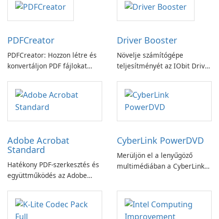
PDFCreator
Driver Booster
PDFCreator: Hozzon létre és
Növelje számítógépe
konvertáljon PDF fájlokat
teljesítményét az IObit Driver
könnyedén!
Booster funkciójával
Adobe Acrobat
CyberLink PowerDVD
Standard
Merüljön el a lenyűgöző
Hatékony PDF-szerkesztés és
multimédiában a CyberLink
együttműködés az Adobe
PowerDVD-vel
Acrobat Standard
alkalmazással.