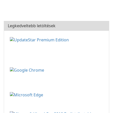
Legkedveltebb letöltések