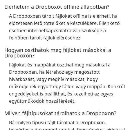
Elérhetem a Dropboxot offline állapotban?
A Dropboxban tárolt fájlokat offline is elérheti, ha
előzetesen letöltötte őket a készülékére. Ellenkező
esetben internetkapcsolatra van szüksége a
felhőben tárolt fájlok eléréséhez.
Hogyan oszthatok meg fájlokat másokkal a
Dropboxon?
Fájlokat és mappákat oszthat meg másokkal a
Dropboxban, ha létrehoz egy megosztott
hivatkozást, vagy meghív másokat, hogy
működjenek együtt egy fájlon vagy mappán. Konkrét
engedélyeket is beállíthat, és kezelheti az egyes
együttműködők hozzáférését.
Milyen fájltípusokat tárolhatok a Dropboxon?
Bármilyen típusú fájlt tárolhat a Dropboxon,
beleértve a dokumentumokat, fényképeket, videókat